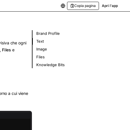
Copia pagina
Apri l'app
Brand Profile
Text
 visiva che ogni
Image
,
Files
e
Files
Knowledge Bits
orno a cui viene