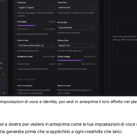
impostazioni di voce e identita, poi vedi in anteprima il loro effetto nel p
nd a destra per vedere in anteprima come le tue impostazioni di voce 
ria generata prima che si applichino a ogni creativita che lanci.