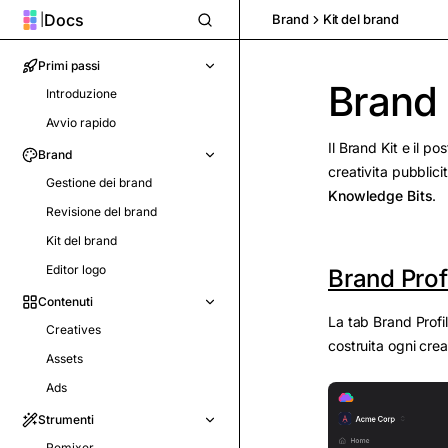
Docs
|
Brand
Kit del brand
Primi passi
Brand 
Introduzione
Avvio rapido
Il Brand Kit e il po
Brand
creativita pubblici
Gestione dei brand
Knowledge Bits
.
Revisione del brand
Kit del brand
Editor logo
Brand Prof
Contenuti
La tab Brand Profil
Creatives
costruita ogni creat
Assets
Ads
Strumenti
Remixer