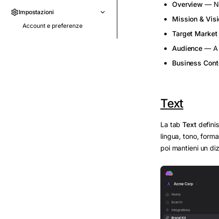
Overview
— Nom
Impostazioni
Mission & Vis
Account e preferenze
Target Market
Audience
— A c
Business Cont
Text
La tab
Text
definis
lingua, tono, formal
poi mantieni un diz