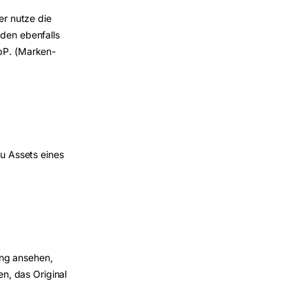
er nutze die
rden ebenfalls
ebP. (Marken-
zu Assets eines
sung ansehen,
n, das Original