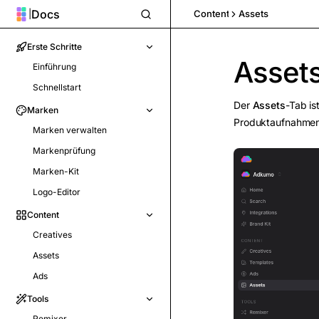
Docs
|
Content
Assets
Erste Schritte
Asset
Einführung
Schnellstart
Der
Assets
-Tab is
Marken
Produktaufnahmen, 
Marken verwalten
Markenprüfung
Marken-Kit
Logo-Editor
Content
Creatives
Assets
Ads
Tools
Remixer