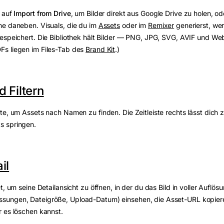
s auf
Import from Drive
, um Bilder direkt aus Google Drive zu holen, od
he daneben. Visuals, die du im
Assets
oder im
Remixer
generierst, we
gespeichert. Die Bibliothek hält Bilder — PNG, JPG, SVG, AVIF und W
s liegen im Files-Tab des
Brand Kit
.)
 Filtern
te, um Assets nach Namen zu finden. Die Zeitleiste rechts lässt dich 
s springen.
il
t, um seine Detailansicht zu öffnen, in der du das Bild in voller Auflö
ungen, Dateigröße, Upload-Datum) einsehen, die Asset-URL kopiere
 es löschen kannst.