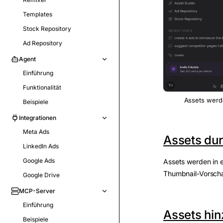
Templates
Stock Repository
Ad Repository
Agent
Einführung
Funktionalität
Assets werde
Beispiele
Integrationen
Meta Ads
Assets du
LinkedIn Ads
Google Ads
Assets werden in 
Thumbnail-Vorscha
Google Drive
MCP-Server
Einführung
Assets hi
Beispiele