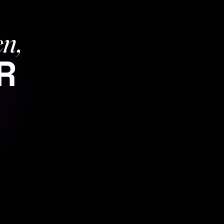
en,
R