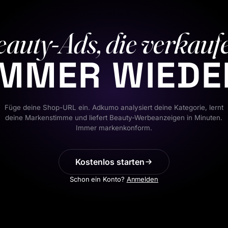
auty-Ads, die verkauf
IMMER WIEDE
Füge deine Shop-URL ein. Adkumo analysiert deine Kategorie, lernt
deine Markenstimme und liefert Beauty-Werbeanzeigen in Minuten.
Immer markenkonform.
Kostenlos starten
Schon ein Konto?
Anmelden