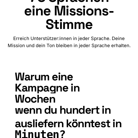
eine Missions-
Stimme
Erreich Unterstützer:innen in jeder Sprache. Deine
Mission und dein Ton bleiben in jeder Sprache erhalten.
🇧🇬
🇪🇸
🇲🇲
🇨🇳
🇹🇼
🇭🇷
🇨🇿
🇩🇰
🇳🇱
Warum
eine
Kampagne
in
Wochen
wenn
du
hundert
in
ausliefern
könntest
in
Minuten?