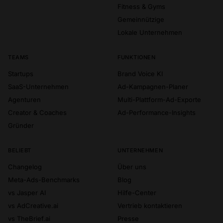
Fitness & Gyms
Gemeinnützige
Lokale Unternehmen
TEAMS
FUNKTIONEN
Startups
Brand Voice KI
SaaS-Unternehmen
Ad-Kampagnen-Planer
Agenturen
Multi-Plattform-Ad-Exporte
Creator & Coaches
Ad-Performance-Insights
Gründer
BELIEBT
UNTERNEHMEN
Changelog
Über uns
Meta-Ads-Benchmarks
Blog
vs Jasper AI
Hilfe-Center
vs AdCreative.ai
Vertrieb kontaktieren
vs TheBrief.ai
Presse