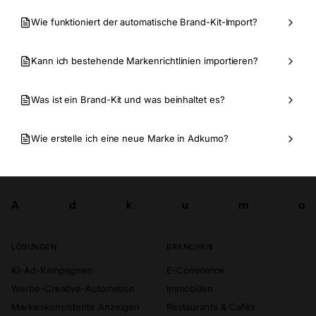
Wie funktioniert der automatische Brand-Kit-Import?
Kann ich bestehende Markenrichtlinien importieren?
Was ist ein Brand-Kit und was beinhaltet es?
Wie erstelle ich eine neue Marke in Adkumo?
A
d
k
u
m
o
Los
A
d
k
u
m
o
LÖSUNGEN
BRANCHEN
KI-Ad-Kampagnen
E-Commerce
Werbe-Creative-Automation
Immobilien
Markenkonsistente Anzeigen
Restaurants & Cafés