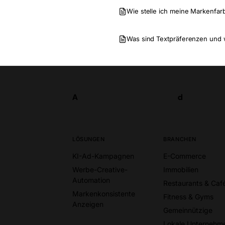
Wie stelle ich meine Markenfar
Was sind Textpräferenzen und 
A
d
Los
A
d
LÖSUNGEN
BRANCHEN
KI-Ad-Kampagnen
E-Commerce
Werbe-Creative-
Immobilien
Automation
Restaurants & Caf
Markenkonsistente
Fitness & Gyms
Anzeigen
Gemeinnützige
Lokale Unternehm