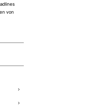
eadlines
ren von