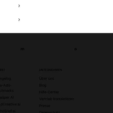
m
o
m
o
IEBT
UNTERNEHMEN
ngelog
Über uns
a-Ads-
Blog
chmarks
Hilfe-Center
Jasper AI
Vertrieb kontaktieren
AdCreative.ai
Presse
heBrief.ai
Datenschutz