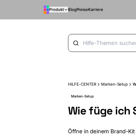
Zum Hauptinhalt springen
Produkt
Blog
Preise
Karriere
HILFE-CENTER
Marken-Setup
W
Marken-Setup
Wie füge ich 
Öffne in deinem Brand-Kit