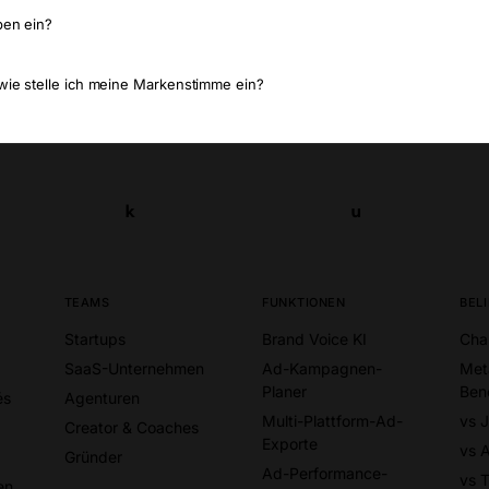
ben ein?
wie stelle ich meine Markenstimme ein?
k
u
k
u
TEAMS
FUNKTIONEN
BEL
Startups
Brand Voice KI
Cha
SaaS-Unternehmen
Ad-Kampagnen-
Met
Planer
Ben
és
Agenturen
Multi-Plattform-Ad-
vs 
Creator & Coaches
Exporte
vs 
Gründer
Ad-Performance-
vs T
en