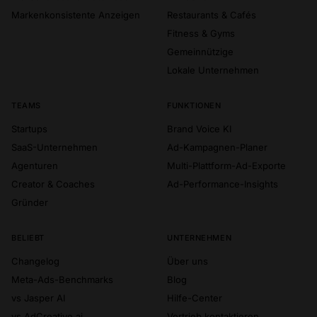
Markenkonsistente Anzeigen
Restaurants & Cafés
Fitness & Gyms
Gemeinnützige
Lokale Unternehmen
TEAMS
FUNKTIONEN
Startups
Brand Voice KI
SaaS-Unternehmen
Ad-Kampagnen-Planer
Agenturen
Multi-Plattform-Ad-Exporte
Creator & Coaches
Ad-Performance-Insights
Gründer
BELIEBT
UNTERNEHMEN
Changelog
Über uns
Meta-Ads-Benchmarks
Blog
vs Jasper AI
Hilfe-Center
vs AdCreative.ai
Vertrieb kontaktieren