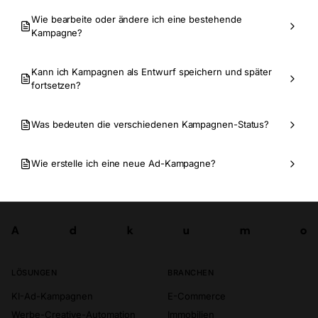
Wie bearbeite oder ändere ich eine bestehende
Kampagne?
Kann ich Kampagnen als Entwurf speichern und später
fortsetzen?
Was bedeuten die verschiedenen Kampagnen-Status?
Wie erstelle ich eine neue Ad-Kampagne?
A
d
k
u
m
o
Los
A
d
k
u
m
o
LÖSUNGEN
BRANCHEN
KI-Ad-Kampagnen
E-Commerce
Werbe-Creative-Automation
Immobilien