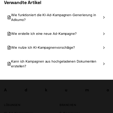
Verwandte Artikel
Wie funktioniert die KI-Ad-Kampagnen-Generierung in
Adkumo?
Wie erstelle ich eine neue Ad-Kampagne?
Wie nutze ich KI-Kampagnenvorschläge?
Kann ich Kampagnen aus hochgeladenen Dokumenten
erstellen?
A
d
k
u
m
o
Los
A
d
k
u
m
o
LÖSUNGEN
BRANCHEN