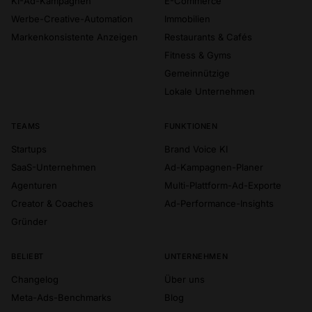
KI-Ad-Kampagnen
E-Commerce
Werbe-Creative-Automation
Immobilien
Markenkonsistente Anzeigen
Restaurants & Cafés
Fitness & Gyms
Gemeinnützige
Lokale Unternehmen
TEAMS
FUNKTIONEN
Startups
Brand Voice KI
SaaS-Unternehmen
Ad-Kampagnen-Planer
Agenturen
Multi-Plattform-Ad-Exporte
Creator & Coaches
Ad-Performance-Insights
Gründer
BELIEBT
UNTERNEHMEN
Changelog
Über uns
Meta-Ads-Benchmarks
Blog