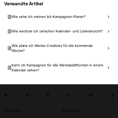
Verwandte Artikel
Wie sehe ich meinen Ad-Kampagnen-Planer?
Wie wechsle ich zwischen Kalender- und Listenansicht?
Wie plane ich Werbe-Creatives für die kommende
Woche?
Kann ich Kampagnen für alle Werbeplattformen in einem
Kalender sehen?
A
d
k
u
m
o
Los
A
d
k
u
m
o
LÖSUNGEN
BRANCHEN