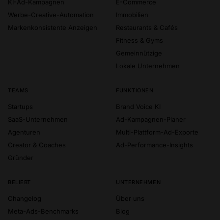
KI-Ad-Kampagnen
E-Commerce
Werbe-Creative-Automation
Immobilien
Markenkonsistente Anzeigen
Restaurants & Cafés
Fitness & Gyms
Gemeinnützige
Lokale Unternehmen
TEAMS
FUNKTIONEN
Startups
Brand Voice KI
SaaS-Unternehmen
Ad-Kampagnen-Planer
Agenturen
Multi-Plattform-Ad-Exporte
Creator & Coaches
Ad-Performance-Insights
Gründer
BELIEBT
UNTERNEHMEN
Changelog
Über uns
Meta-Ads-Benchmarks
Blog