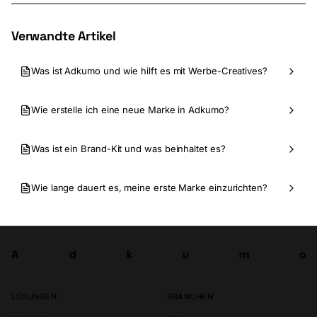
Verwandte Artikel
Was ist Adkumo und wie hilft es mit Werbe-Creatives?
Wie erstelle ich eine neue Marke in Adkumo?
Was ist ein Brand-Kit und was beinhaltet es?
Wie lange dauert es, meine erste Marke einzurichten?
A
d
k
u
m
o
Los
A
d
k
u
m
o
LÖSUNGEN
BRANCHEN