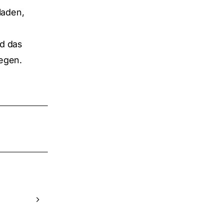
laden,
ld das
legen.