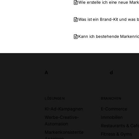
Wie erstelle ich eine neue Mar
Was ist ein Brand-Kit und was b
Kann ich bestehende Markenrich
A
d
Los
A
d
LÖSUNGEN
BRANCHEN
KI-Ad-Kampagnen
E-Commerce
Werbe-Creative-
Immobilien
Automation
Restaurants & Caf
Markenkonsistente
Fitness & Gyms
Anzeigen