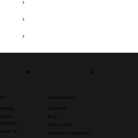
m
o
m
o
IEBT
UNTERNEHMEN
ngelog
Über uns
a-Ads-
Blog
chmarks
Hilfe-Center
Jasper AI
Vertrieb kontaktieren