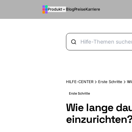
Zum Hauptinhalt springen
Produkt
Blog
Preise
Karriere
HILFE-CENTER
Erste Schritte
Wi
Erste Schritte
Wie lange dau
einzurichten