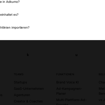
ke in Adkumo?
einhaltet es?
tlinien importieren?
k
u
k
u
TEAMS
FUNKTIONEN
BEL
Startups
Brand Voice KI
Cha
SaaS-Unternehmen
Ad-Kampagnen-
Met
Planer
Ben
és
Agenturen
Multi-Plattform-Ad-
vs 
Creator & Coaches
Exporte