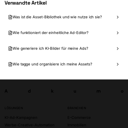
Verwandte Artikel
Was ist die Asset-Bibliothek und wie nutze ich sie?
Wie funktioniert der einheitliche Ad-Editor?
Wie generiere ich KI-Bilder für meine Ads?
Wie tagge und organisiere ich meine Assets?
A
d
k
u
m
o
Los
A
d
k
u
m
o
LÖSUNGEN
BRANCHEN
KI-Ad-Kampagnen
E-Commerce
Werbe-Creative-Automation
Immobilien