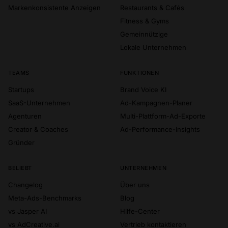
Markenkonsistente Anzeigen
Restaurants & Cafés
Fitness & Gyms
Gemeinnützige
Lokale Unternehmen
TEAMS
FUNKTIONEN
Startups
Brand Voice KI
SaaS-Unternehmen
Ad-Kampagnen-Planer
Agenturen
Multi-Plattform-Ad-Exporte
Creator & Coaches
Ad-Performance-Insights
Gründer
BELIEBT
UNTERNEHMEN
Changelog
Über uns
Meta-Ads-Benchmarks
Blog
vs Jasper AI
Hilfe-Center
vs AdCreative.ai
Vertrieb kontaktieren