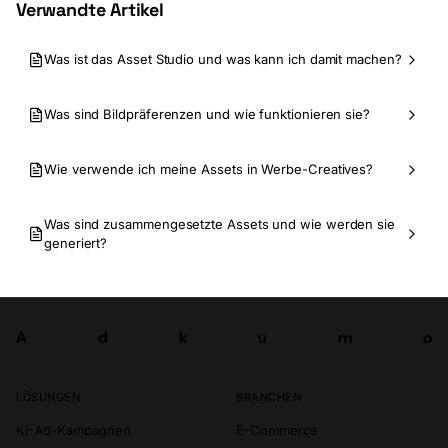
Verwandte Artikel
Was ist das Asset Studio und was kann ich damit machen?
Was sind Bildpräferenzen und wie funktionieren sie?
Wie verwende ich meine Assets in Werbe-Creatives?
Was sind zusammengesetzte Assets und wie werden sie
generiert?
A
d
k
u
m
o
Los
A
d
k
u
m
o
LÖSUNGEN
BRANCHEN
KI-Ad-Kampagnen
E-Commerce