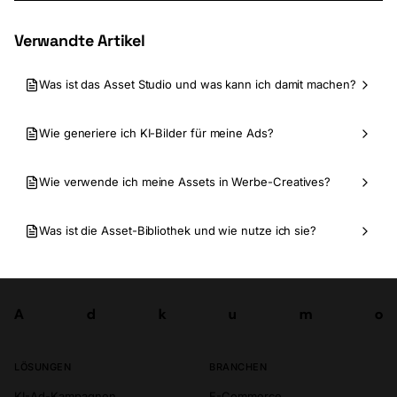
Verwandte Artikel
Was ist das Asset Studio und was kann ich damit machen?
Wie generiere ich KI-Bilder für meine Ads?
Wie verwende ich meine Assets in Werbe-Creatives?
Was ist die Asset-Bibliothek und wie nutze ich sie?
A
d
k
u
m
o
Los
A
d
k
u
m
o
LÖSUNGEN
BRANCHEN
KI-Ad-Kampagnen
E-Commerce