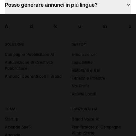
Posso generare annunci in più lingue?
A
d
k
u
m
o
Prova ora
A
d
k
u
m
o
SOLUZIONI
SETTORI
Campagne Pubblicitarie AI
E-commerce
Automazione di Creatività
Immobiliare
Pubblicitarie
Ristoranti e Bar
Annunci Coerenti con il Brand
Fitness e Palestre
No-Profit
Attività Locali
TEAM
FUNZIONALITÀ
Startup
Brand Voice AI
Aziende SaaS
Pianificatore di Campagne
Pubblicitarie
Agenzie