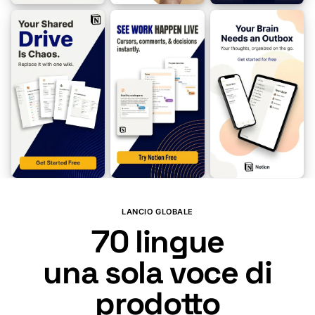
🇿🇦
🇦🇱
🇪🇹
🇸🇦
🇹🇼
🇦🇲
🇦🇿
🇪🇸
🇲🇰
🇧🇩
LANCIO GLOBALE
70
lingue
una sola voce di
prodotto