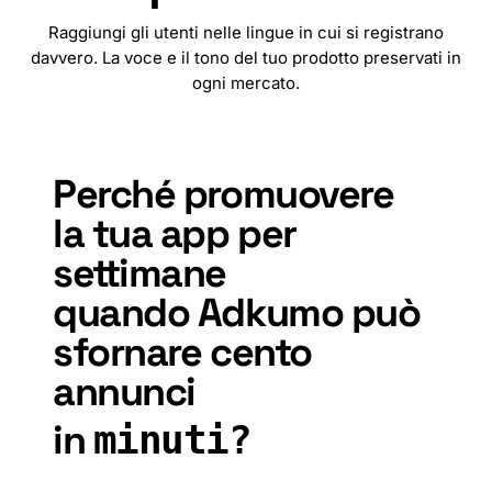
Raggiungi gli utenti nelle lingue in cui si registrano
davvero. La voce e il tono del tuo prodotto preservati in
ogni mercato.
🇧🇬
🇲🇲
🇹🇭
🇨🇳
🇧🇩
🇹🇼
🇭🇷
🇨🇿
🇩🇰
🇳🇱
Perché
promuovere
la
tua
app
per
settimane
quando
Adkumo
può
sfornare
cento
annunci
in
minuti?