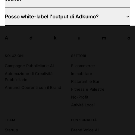
Posso white-label l'output di Adkumo?
A
d
k
u
m
o
Prova ora
A
d
k
u
m
o
SOLUZIONI
SETTORI
Campagne Pubblicitarie AI
E-commerce
Automazione di Creatività
Immobiliare
Pubblicitarie
Ristoranti e Bar
Annunci Coerenti con il Brand
Fitness e Palestre
No-Profit
Attività Locali
TEAM
FUNZIONALITÀ
Startup
Brand Voice AI