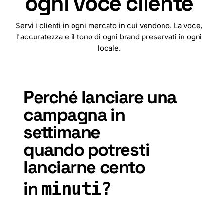
ogni voce cliente
Servi i clienti in ogni mercato in cui vendono. La voce,
l'accuratezza e il tono di ogni brand preservati in ogni
locale.
🇯🇵
🇵🇰
🇲🇲
🇨🇳
🇹🇼
🇭🇷
🇲🇹
🇨🇿
🇩🇰
🇳🇱
🇮🇷
Perché
lanciare
una
campagna
in
settimane
quando
potresti
lanciarne
cento
in
minuti?