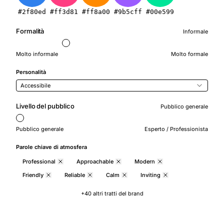
#2f80ed
#ff3d81
#ff8a00
#9b5cff
#00e599
Formalità
Informale
Molto informale
Molto formale
Personalità
Accessibile
Livello del pubblico
Pubblico generale
Pubblico generale
Esperto / Professionista
Parole chiave di atmosfera
Professional
Approachable
Modern
Friendly
Reliable
Calm
Inviting
+40 altri tratti del brand