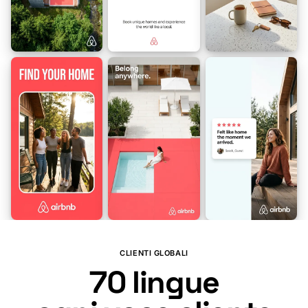
🇿🇦
🇦🇱
🇪🇹
🇸🇦
🇳🇴
🇦🇲
🇦🇿
🇪🇸
🇫🇮
🇧🇩
CLIENTI GLOBALI
70
lingue