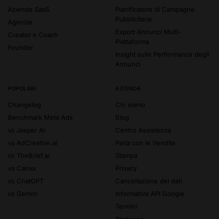
Aziende SaaS
Pianificatore di Campagne
Pubblicitarie
Agenzie
Export Annunci Multi-
Creator e Coach
Piattaforma
Founder
Insight sulle Performance degli
Annunci
POPOLARI
AZIENDA
Changelog
Chi siamo
Benchmark Meta Ads
Blog
vs Jasper AI
Centro Assistenza
vs AdCreative.ai
Parla con le Vendite
vs TheBrief.ai
Stampa
vs Canva
Privacy
vs ChatGPT
Cancellazione dei dati
vs Gemini
Informativa API Google
Termini
Rimborso