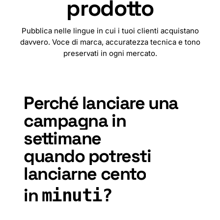
prodotto
Pubblica nelle lingue in cui i tuoi clienti acquistano
davvero. Voce di marca, accuratezza tecnica e tono
preservati in ogni mercato.
🇧🇬
🇱🇦
🇲🇲
🇮🇷
🇨🇳
🇹🇼
🇰🇭
🇭🇷
🇨🇿
🇩🇰
🇳🇱
Perché
lanciare
una
campagna
in
settimane
quando
potresti
lanciarne
cento
in
minuti?