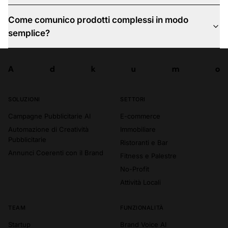
Come comunico prodotti complessi in modo
semplice?
A
d
k
u
m
o
Prova ora
A
d
k
u
m
o
SOLUZIONI
SETTORI
Campagne Pubblicitarie AI
E-commerce
Automazione di Creatività
Immobiliare
Pubblicitarie
Ristoranti e Bar
Annunci Coerenti con il Brand
Fitness e Palestre
No-Profit
Attività Locali
TEAM
FUNZIONALITÀ
Startup
Brand Voice AI