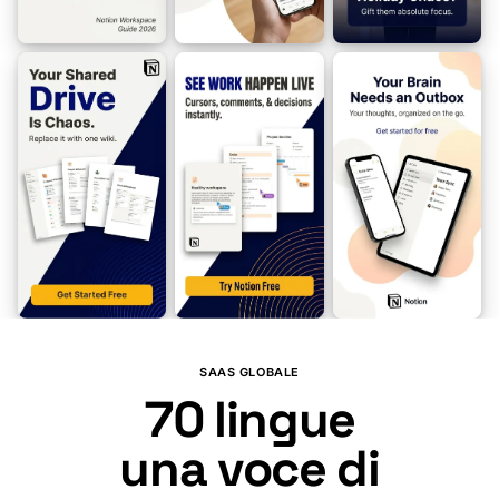
🇿🇦
🇦🇱
🇰🇭
🇪🇹
🇸🇦
🇦🇲
🇰🇭
🇦🇿
🇪🇸
🇧🇩
🇮🇹
SAAS GLOBALE
70
lingue
una voce di