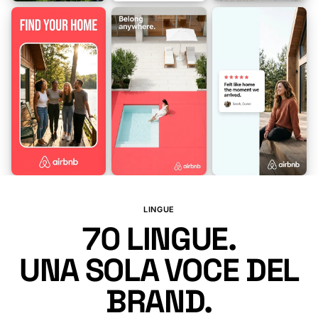
🇿🇦
🇦🇱
🇪🇹
🇸🇦
🇦🇲
🇭🇷
🇦🇿
🇪🇸
🇦🇿
🇧🇩
LINGUE
70
LINGUE.
UNA SOLA VOCE DEL
BRAND.