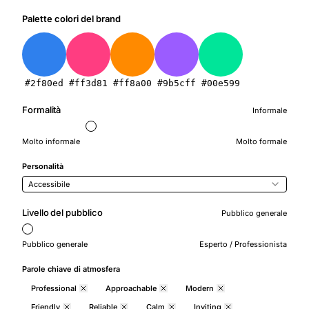
Palette colori del brand
#2f80ed
#ff3d81
#ff8a00
#9b5cff
#00e599
Formalità
Informale
Molto informale
Molto formale
Personalità
Accessibile
Livello del pubblico
Pubblico generale
Pubblico generale
Esperto / Professionista
Parole chiave di atmosfera
Professional
Approachable
Modern
Friendly
Reliable
Calm
Inviting