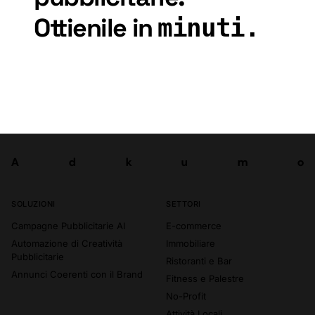
Ottienile
in
minuti.
Inizia gratis
A
d
k
u
m
o
Prova ora
A
d
k
u
m
o
SOLUZIONI
SETTORI
Campagne Pubblicitarie AI
E-commerce
Automazione di Creatività
Immobiliare
Pubblicitarie
Ristoranti e Bar
Annunci Coerenti con il Brand
Fitness e Palestre
No-Profit
Attività Locali