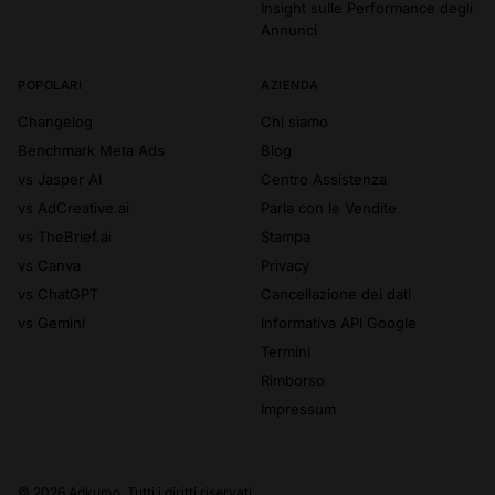
Insight sulle Performance degli
Annunci
POPOLARI
AZIENDA
Changelog
Chi siamo
Benchmark Meta Ads
Blog
vs Jasper AI
Centro Assistenza
vs AdCreative.ai
Parla con le Vendite
vs TheBrief.ai
Stampa
vs Canva
Privacy
vs ChatGPT
Cancellazione dei dati
vs Gemini
Informativa API Google
Termini
Rimborso
Impressum
© 2026 Adkumo. Tutti i diritti riservati.