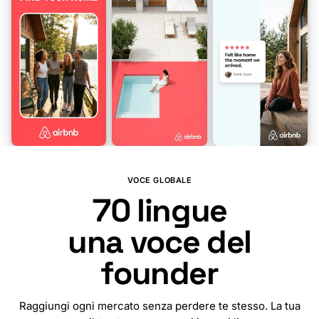
🇳🇱
🇮🇩
🇦🇱
🇮🇩
🇪🇹
🇸🇦
🇦🇲
🇵🇰
🇮🇳
🇪🇸
🇧🇩
VOCE GLOBALE
70
lingue
una voce del
founder
Raggiungi ogni mercato senza perdere te stesso. La tua