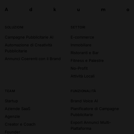
A
d
k
u
m
o
Prova ora
A
d
k
u
m
o
SOLUZIONI
SETTORI
Campagne Pubblicitarie AI
E-commerce
Automazione di Creatività
Immobiliare
Pubblicitarie
Ristoranti e Bar
Annunci Coerenti con il Brand
Fitness e Palestre
No-Profit
Attività Locali
TEAM
FUNZIONALITÀ
Startup
Brand Voice AI
Aziende SaaS
Pianificatore di Campagne
Pubblicitarie
Agenzie
Export Annunci Multi-
Creator e Coach
Piattaforma
Founder