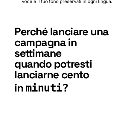
voce e il tuo tono preservati in ogni lingua.
🇧🇬
🇲🇲
🇵🇭
🇨🇳
🇹🇼
🇩🇰
🇭🇷
🇨🇿
🇦🇱
🇩🇰
🇮🇷
🇳🇱
🇻🇳
Perché
lanciare
una
campagna
in
settimane
quando
potresti
lanciarne
cento
in
minuti?
Prenota una demo