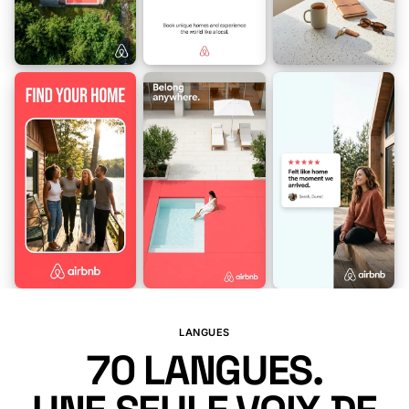
🇿🇦
🇦🇱
🇪🇹
🇸🇦
🇦🇲
🇦🇿
🇪🇸
🇧🇩
LANGUES
70
LANGUES.