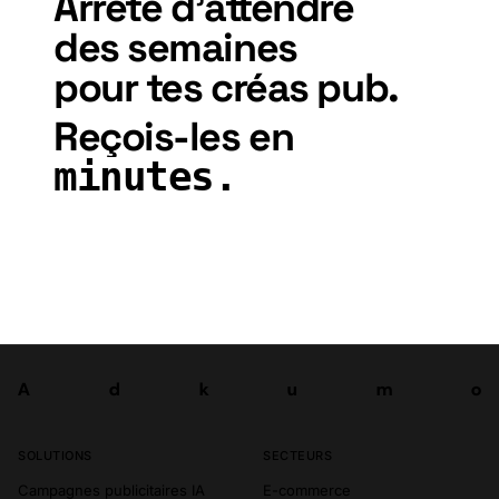
Arrête
d'attendre
des semaines
pour
tes
créas
pub.
Reçois-les
en
minutes.
Commencer gratuitement
A
d
k
u
m
o
Tester
A
d
k
u
m
o
SOLUTIONS
SECTEURS
Campagnes publicitaires IA
E-commerce