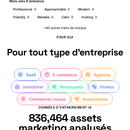
Mots-clés d'ambiance
Professional
Approachable
Modern
Friendly
Reliable
Calm
Inviting
+40 autres traits de marque
POUR QUI
Pour tout type d'entreprise
SaaS
E-commerce
Agences
Immobilier
Restaurants
Fitness
Commerces locaux
Associations
DONNÉES D'ENTRAÎNEMENT IA
839,859
assets
marketing analysés