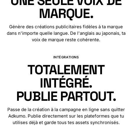
UNE SEULE VOIX DE
MARQUE.
Génère des créations publicitaires fidèles à ta marque
dans n'importe quelle langue. De l'anglais au japonais, ta
voix de marque reste cohérente.
🇧🇬
🇲🇲
🇨🇳
🇷🇸
🇹🇼
🇮🇪
🇭🇷
🇫🇷
🇨🇿
🇩🇰
🇪🇹
🇳🇱
🇪🇸
INTÉGRATIONS
TOTALEMENT
INTÉGRÉ.
PUBLIE PARTOUT.
Passe de la création à la campagne en ligne sans quitter
Adkumo. Publie directement sur les plateformes que tu
utilises déjà et garde tous tes assets synchronisés.