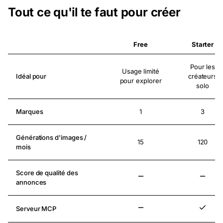
Tout ce qu'il te faut pour créer
Free
Starter
Comparaison des fonctionnalités des forfaits Free, Starter, Growth et 
Pour les
Usage limité
Idéal pour
créateurs
pour explorer
solo
Marques
1
3
Générations d'images /
15
120
mois
Score de qualité des
Non inclus
Non in
annonces
Serveur MCP
Non inclus
Inclus