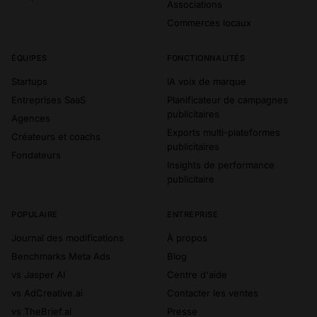
Associations
Commerces locaux
ÉQUIPES
FONCTIONNALITÉS
Startups
IA voix de marque
Entreprises SaaS
Planificateur de campagnes
publicitaires
Agences
Exports multi-plateformes
Créateurs et coachs
publicitaires
Fondateurs
Insights de performance
publicitaire
POPULAIRE
ENTREPRISE
Journal des modifications
À propos
Benchmarks Meta Ads
Blog
vs Jasper AI
Centre d'aide
vs AdCreative.ai
Contacter les ventes
vs TheBrief.ai
Presse