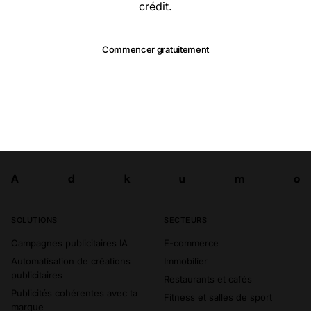
crédit.
Commencer gratuitement
A
d
k
u
m
o
Tester
A
d
k
u
m
o
SOLUTIONS
SECTEURS
Campagnes publicitaires IA
E-commerce
Automatisation de créations
Immobilier
publicitaires
Restaurants et cafés
Publicités cohérentes avec ta
Fitness et salles de sport
marque