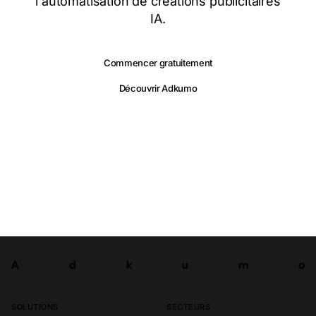
l'automatisation de créations publicitaires
IA.
Commencer gratuitement
Découvrir Adkumo
A
d
k
u
m
o
Tester
A
d
k
u
m
o
SOLUTIONS
SECTEURS