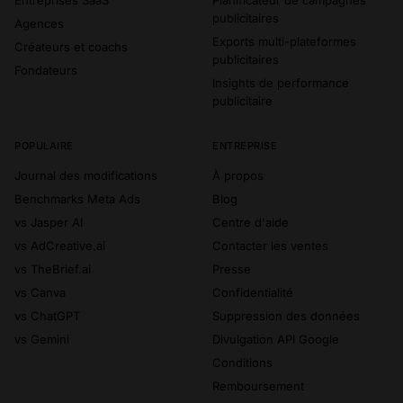
Entreprises SaaS
Planificateur de campagnes
publicitaires
Agences
Exports multi-plateformes
Créateurs et coachs
publicitaires
Fondateurs
Insights de performance
publicitaire
POPULAIRE
ENTREPRISE
Journal des modifications
À propos
Benchmarks Meta Ads
Blog
vs Jasper AI
Centre d'aide
vs AdCreative.ai
Contacter les ventes
vs TheBrief.ai
Presse
vs Canva
Confidentialité
vs ChatGPT
Suppression des données
vs Gemini
Divulgation API Google
Conditions
Remboursement