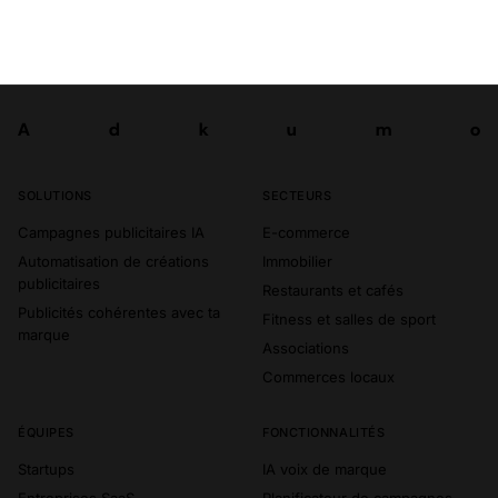
A
d
k
u
m
o
Tester
A
d
k
u
m
o
SOLUTIONS
SECTEURS
Campagnes publicitaires IA
E-commerce
Automatisation de créations
Immobilier
publicitaires
Restaurants et cafés
Publicités cohérentes avec ta
Fitness et salles de sport
marque
Associations
Commerces locaux
ÉQUIPES
FONCTIONNALITÉS
Startups
IA voix de marque