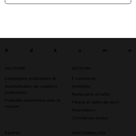
A
d
k
u
m
o
Tester
A
d
k
u
m
o
SOLUTIONS
SECTEURS
Campagnes publicitaires IA
E-commerce
Automatisation de créations
Immobilier
publicitaires
Restaurants et cafés
Publicités cohérentes avec ta
Fitness et salles de sport
marque
Associations
Commerces locaux
ÉQUIPES
FONCTIONNALITÉS