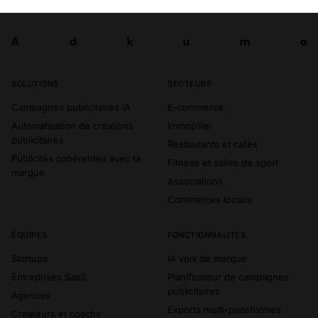
A
d
k
u
m
o
Tester
A
d
k
u
m
o
SOLUTIONS
SECTEURS
Campagnes publicitaires IA
E-commerce
Automatisation de créations
Immobilier
publicitaires
Restaurants et cafés
Publicités cohérentes avec ta
Fitness et salles de sport
marque
Associations
Commerces locaux
ÉQUIPES
FONCTIONNALITÉS
Startups
IA voix de marque
Entreprises SaaS
Planificateur de campagnes
publicitaires
Agences
Exports multi-plateformes
Créateurs et coachs