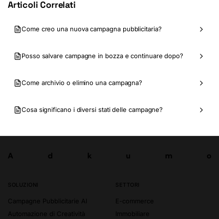
Articoli Correlati
Come creo una nuova campagna pubblicitaria?
Posso salvare campagne in bozza e continuare dopo?
Come archivio o elimino una campagna?
Cosa significano i diversi stati delle campagne?
A
d
k
u
m
o
Prova ora
A
d
k
u
m
o
SOLUZIONI
SETTORI
Campagne Pubblicitarie AI
E-commerce
Automazione di Creatività
Immobiliare