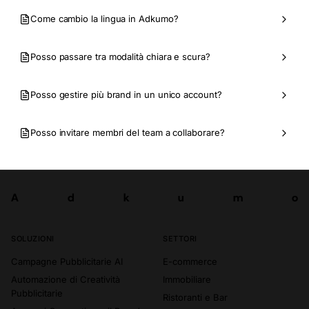
Come cambio la lingua in Adkumo?
Posso passare tra modalità chiara e scura?
Posso gestire più brand in un unico account?
Posso invitare membri del team a collaborare?
A
d
k
u
m
o
Prova ora
A
d
k
u
m
o
SOLUZIONI
SETTORI
Campagne Pubblicitarie AI
E-commerce
Automazione di Creatività
Immobiliare
Pubblicitarie
Ristoranti e Bar