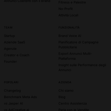
Annunci Coerenti con il Brand
Fitness e Palestre
No-Profit
Attività Locali
TEAM
FUNZIONALITÀ
Startup
Brand Voice AI
Aziende SaaS
Pianificatore di Campagne
Pubblicitarie
Agenzie
Export Annunci Multi-
Creator e Coach
Piattaforma
Founder
Insight sulle Performance degli
Annunci
POPOLARI
AZIENDA
Changelog
Chi siamo
Benchmark Meta Ads
Blog
vs Jasper AI
Centro Assistenza
vs AdCreative.ai
Parla con le Vendite