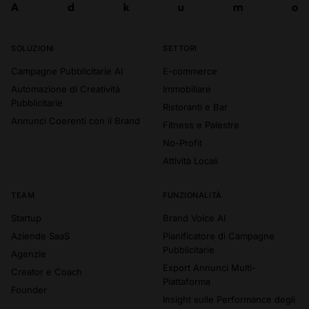
A
d
k
u
m
o
Prova ora
A
d
k
u
m
o
SOLUZIONI
SETTORI
Campagne Pubblicitarie AI
E-commerce
Automazione di Creatività
Immobiliare
Pubblicitarie
Ristoranti e Bar
Annunci Coerenti con il Brand
Fitness e Palestre
No-Profit
Attività Locali
TEAM
FUNZIONALITÀ
Startup
Brand Voice AI
Aziende SaaS
Pianificatore di Campagne
Pubblicitarie
Agenzie
Export Annunci Multi-
Creator e Coach
Piattaforma
Founder
Insight sulle Performance degli