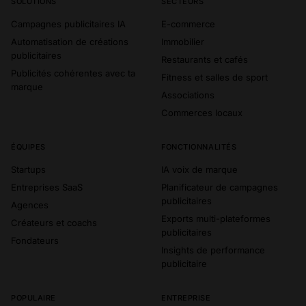
SOLUTIONS
SECTEURS
Campagnes publicitaires IA
E-commerce
Automatisation de créations
Immobilier
publicitaires
Restaurants et cafés
Publicités cohérentes avec ta
Fitness et salles de sport
marque
Associations
Commerces locaux
ÉQUIPES
FONCTIONNALITÉS
Startups
IA voix de marque
Entreprises SaaS
Planificateur de campagnes
publicitaires
Agences
Exports multi-plateformes
Créateurs et coachs
publicitaires
Fondateurs
Insights de performance
publicitaire
POPULAIRE
ENTREPRISE