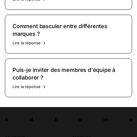
Comment basculer entre différentes
marques ?
Lire la réponse
Puis-je inviter des membres d'équipe à
collaborer ?
Lire la réponse
A
d
k
u
m
o
Tester
A
d
k
u
m
o