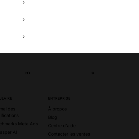
m
o
m
o
ULAIRE
ENTREPRISE
rnal des
À propos
ifications
Blog
chmarks Meta Ads
Centre d'aide
Jasper AI
Contacter les ventes