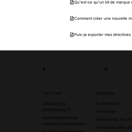
Qu'est-ce qu'un kit de marque 
Comment créer une nouvelle 
Puis-je exporter mes directive
A
d
Tester
A
d
SOLUTIONS
SECTEURS
Campagnes
E-commerce
publicitaires IA
Immobilier
Automatisation de
Restaurants et caf
créations publicitaires
Fitness et salles d
Publicités cohérentes