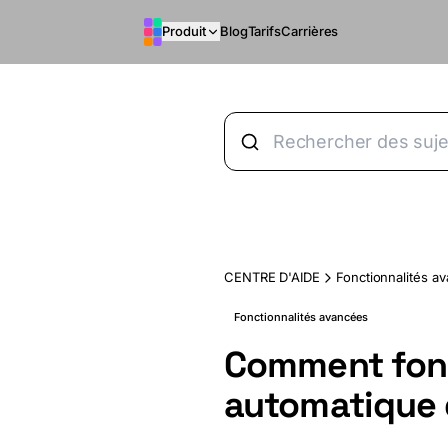
Aller au contenu principal
Produit
Blog
Tarifs
Carrières
CENTRE D'AIDE
Fonctionnalités a
Fonctionnalités avancées
Comment fonc
automatique 