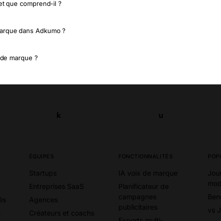
et que comprend-il ?
marque dans Adkumo ?
s de marque ?
k
u
k
u
ÉQUIPES
FONCTIONNALITÉS
POP
Startups
IA voix de marque
Jou
mod
Entreprises SaaS
Planificateur de
campagnes
Ben
és
Agences
publicitaires
vs 
e
Créateurs et coachs
Exports multi-