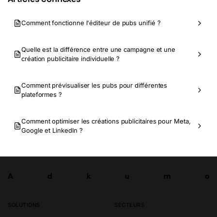
Comment fonctionne l'éditeur de pubs unifié ?
Quelle est la différence entre une campagne et une
création publicitaire individuelle ?
Comment prévisualiser les pubs pour différentes
plateformes ?
Comment optimiser les créations publicitaires pour Meta,
Google et LinkedIn ?
A
d
k
u
m
o
Tester
A
d
k
u
m
o
SOLUTIONS
SECTEURS