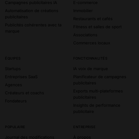
Campagnes publicitaires IA
E-commerce
Automatisation de créations
Immobilier
publicitaires
Restaurants et cafés
Publicités cohérentes avec ta
Fitness et salles de sport
marque
Associations
Commerces locaux
ÉQUIPES
FONCTIONNALITÉS
Startups
IA voix de marque
Entreprises SaaS
Planificateur de campagnes
publicitaires
Agences
Exports multi-plateformes
Créateurs et coachs
publicitaires
Fondateurs
Insights de performance
publicitaire
POPULAIRE
ENTREPRISE
Journal des modifications
À propos