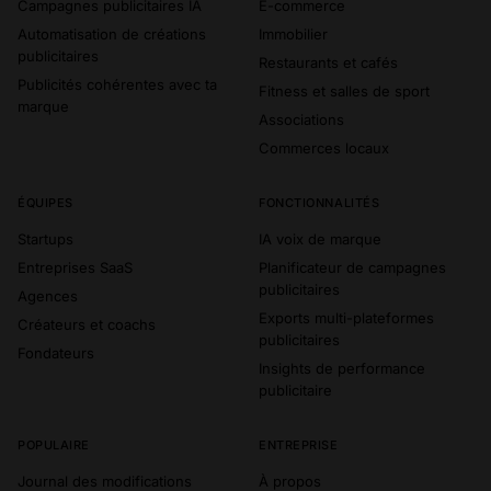
Campagnes publicitaires IA
E-commerce
Automatisation de créations
Immobilier
publicitaires
Restaurants et cafés
Publicités cohérentes avec ta
Fitness et salles de sport
marque
Associations
Commerces locaux
ÉQUIPES
FONCTIONNALITÉS
Startups
IA voix de marque
Entreprises SaaS
Planificateur de campagnes
publicitaires
Agences
Exports multi-plateformes
Créateurs et coachs
publicitaires
Fondateurs
Insights de performance
publicitaire
POPULAIRE
ENTREPRISE
Journal des modifications
À propos