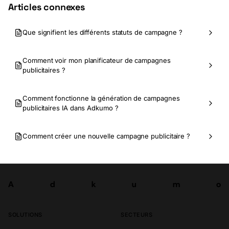
Articles connexes
Que signifient les différents statuts de campagne ?
Comment voir mon planificateur de campagnes
publicitaires ?
Comment fonctionne la génération de campagnes
publicitaires IA dans Adkumo ?
Comment créer une nouvelle campagne publicitaire ?
A
d
k
u
m
o
Tester
A
d
k
u
m
o
SOLUTIONS
SECTEURS