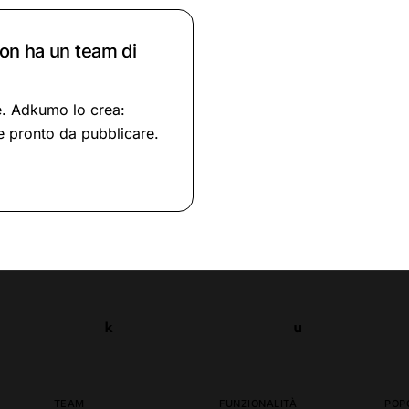
non ha un team di
se. Adkumo lo crea:
e pronto da pubblicare.
k
u
k
u
TEAM
FUNZIONALITÀ
POP