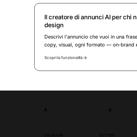
Il creatore di annunci AI per chi 
design
Descrivi l'annuncio che vuoi in una fra
copy, visual, ogni formato — on-brand 
Scopri la funzionalità
A
d
Prova ora
A
d
SOLUZIONI
SETTORI