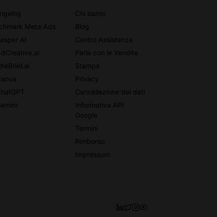
ngelog
Chi siamo
chmark Meta Ads
Blog
Jasper AI
Centro Assistenza
AdCreative.ai
Parla con le Vendite
heBrief.ai
Stampa
Canva
Privacy
ChatGPT
Cancellazione dei dati
Gemini
Informativa API
Google
Termini
Rimborso
Impressum