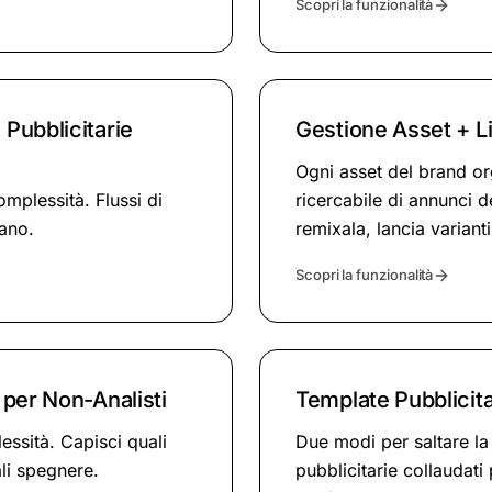
Scopri la funzionalità
 Pubblicitarie
Gestione Asset + L
Ogni asset del brand or
omplessità. Flussi di
ricercabile di annunci d
tano.
remixala, lancia variant
Scopri la funzionalità
e per Non-Analisti
Template Pubblicit
lessità. Capisci quali
Due modi per saltare la
ali spegnere.
pubblicitarie collaudat