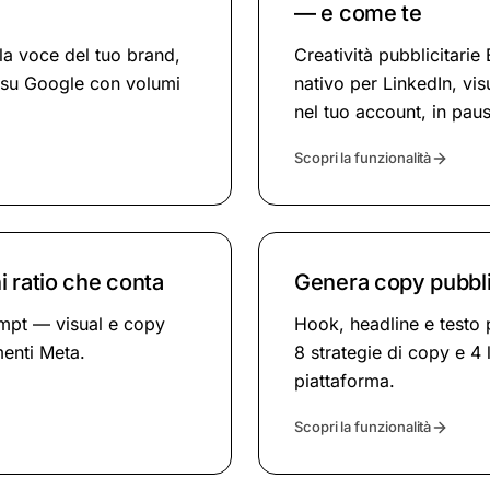
— e come te
lla voce del tuo brand,
Creatività pubblicitari
 su Google con volumi
nativo per LinkedIn, v
nel tuo account, in pau
Scopri la funzionalità
 ratio che conta
Genera copy pubblic
ompt — visual e copy
Hook, headline e testo 
menti Meta.
8 strategie di copy e 4 
piattaforma.
Scopri la funzionalità