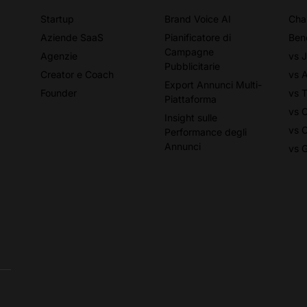
Startup
Brand Voice AI
Cha
Aziende SaaS
Pianificatore di
Ben
Campagne
Agenzie
vs 
Pubblicitarie
Creator e Coach
vs 
Export Annunci Multi-
Founder
vs T
Piattaforma
vs 
Insight sulle
vs 
Performance degli
Annunci
vs 