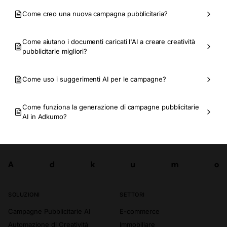
Come creo una nuova campagna pubblicitaria?
Come aiutano i documenti caricati l'AI a creare creatività
pubblicitarie migliori?
Come uso i suggerimenti AI per le campagne?
Come funziona la generazione di campagne pubblicitarie
AI in Adkumo?
A
d
k
u
m
o
Prova ora
A
d
k
u
m
o
SOLUZIONI
SETTORI
Campagne Pubblicitarie AI
E-commerce
Automazione di Creatività
Immobiliare