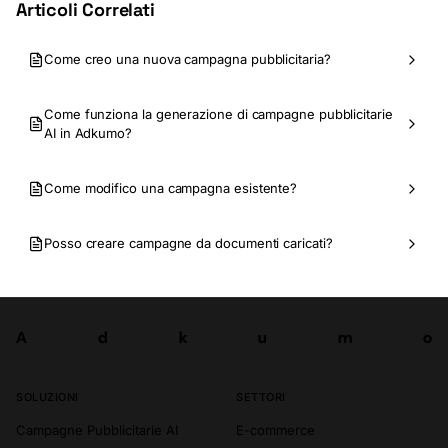
Articoli Correlati
Come creo una nuova campagna pubblicitaria?
Come funziona la generazione di campagne pubblicitarie
AI in Adkumo?
Come modifico una campagna esistente?
Posso creare campagne da documenti caricati?
A
d
k
u
m
o
Prova ora
A
d
k
u
m
o
SOLUZIONI
SETTORI
Campagne Pubblicitarie AI
E-commerce